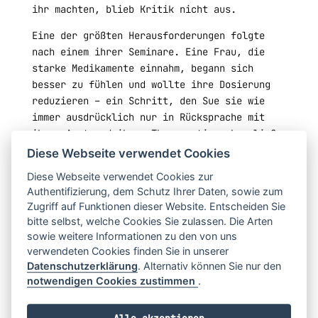
ihr machten, blieb Kritik nicht aus.
Eine der größten Herausforderungen folgte
nach einem ihrer Seminare. Eine Frau, die
starke Medikamente einnahm, begann sich
besser zu fühlen und wollte ihre Dosierung
reduzieren – ein Schritt, den Sue sie wie
immer ausdrücklich nur in Rücksprache mit
ihrem Arzt und ihrer Therapeutin gehen ließ.
Diese Webseite verwendet Cookies
Tage später erhielt Sue einen bedrohlichen
Anruf vom Ehemann der Frau. Er beschuldigte
Diese Webseite verwendet Cookies zur
Authentifizierung, dem Schutz Ihrer Daten, sowie zum
sie, „alles zu zerstören“, und drohte: „Ich
Zugriff auf Funktionen dieser Website. Entscheiden Sie
werde dafür sorgen, dass du nie wieder
bitte selbst, welche Cookies Sie zulassen. Die Arten
arbeitest.“ Später erkannte Sue den wahren
sowie weitere Informationen zu den von uns
Grund seiner Angst: Die neu gewonnene Stärke
verwendeten Cookies finden Sie in unserer
seiner Frau bedeutete, dass er sie nicht
Datenschutzerklärung
. Alternativ können Sie nur den
länger kontrollieren konnte.
notwendigen Cookies zustimmen
.
Es war für alle Beteiligten eine schwierige
Situation. Mit professioneller Unterstützung