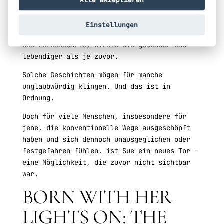
Alle akzeptieren
und einem fürsorglichen Umfeld fand die Frau
schließlich zu sich selbst zurück und baute
Einstellungen
ihr Leben neu auf. Als sie Jahre später zu
Sue zurückkehrte, wirkte sie gesünder und
lebendiger als je zuvor.
Solche Geschichten mögen für manche
unglaubwürdig klingen. Und das ist in
Ordnung.
Doch für viele Menschen, insbesondere für
jene, die konventionelle Wege ausgeschöpft
haben und sich dennoch unausgeglichen oder
festgefahren fühlen, ist Sue ein neues Tor –
eine Möglichkeit, die zuvor nicht sichtbar
war.
BORN WITH HER
LIGHTS ON: THE