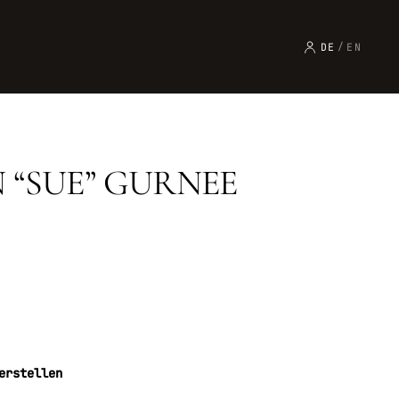
DE
/
EN
 “SUE” GURNEE
erstellen