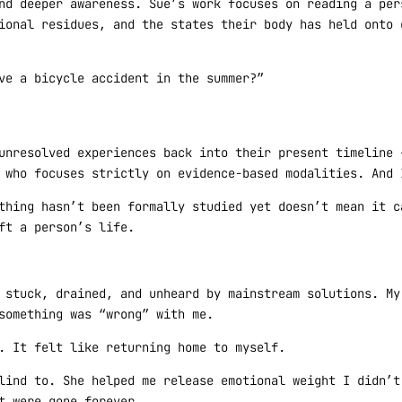
nd deeper awareness. Sue’s work focuses on reading a per
ional residues, and the states their body has held onto 
ve a bicycle accident in the summer?”
unresolved experiences back into their present timeline 
 who focuses strictly on evidence-based modalities. And 
thing hasn’t been formally studied yet doesn’t mean it c
ft a person’s life.
 stuck, drained, and unheard by mainstream solutions. My
something was “wrong” with me.
. It felt like returning home to myself.
lind to. She helped me release emotional weight I didn’t
t were gone forever.