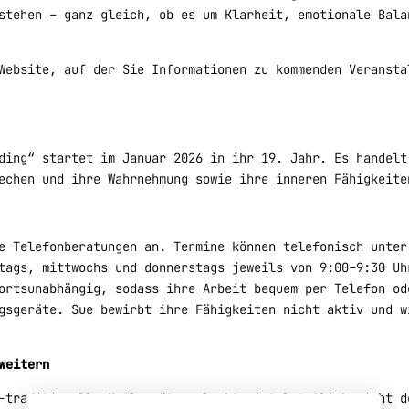
stehen – ganz gleich, ob es um Klarheit, emotionale Bala
Website, auf der Sie Informationen zu kommenden Veransta
ding“ startet im Januar 2026 in ihr 19. Jahr. Es handelt
echen und ihre Wahrnehmung sowie ihre inneren Fähigkeite
te Telefonberatungen an. Termine können telefonisch unte
tags, mittwochs und donnerstags jeweils von 9:00–9:30 Uh
ortsunabhängig, sodass ihre Arbeit bequem per Telefon od
gsgeräte. Sue bewirbt ihre Fähigkeiten nicht aktiv und w
weitern
-traditionelle Heilansätze glaubt, ist letztlich nicht d