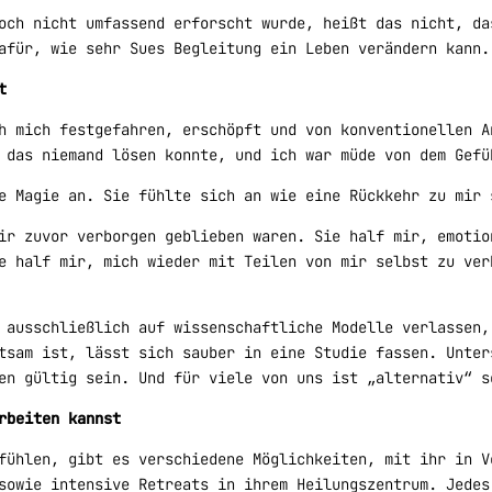
och nicht umfassend erforscht wurde, heißt das nicht, da
afür, wie sehr Sues Begleitung ein Leben verändern kann.
t
h mich festgefahren, erschöpft und von konventionellen A
 das niemand lösen konnte, und ich war müde von dem Gefü
e Magie an. Sie fühlte sich an wie eine Rückkehr zu mir 
ir zuvor verborgen geblieben waren. Sie half mir, emotio
e half mir, mich wieder mit Teilen von mir selbst zu ver
 ausschließlich auf wissenschaftliche Modelle verlassen,
tsam ist, lässt sich sauber in eine Studie fassen. Unter
en gültig sein. Und für viele von uns ist „alternativ“ s
rbeiten kannst
fühlen, gibt es verschiedene Möglichkeiten, mit ihr in V
sowie intensive Retreats in ihrem Heilungszentrum. Jedes