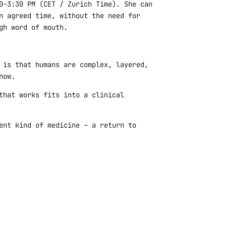
0–3:30 PM (CET / Zurich Time). She can
n agreed time, without the need for
gh word of mouth.
 is that humans are complex, layered,
now.
that works fits into a clinical
ent kind of medicine – a return to