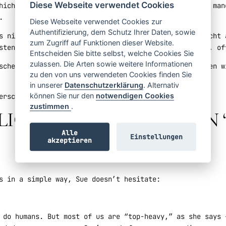
Diese Webseite verwendet Cookies
hichtige, emotionale und spirituelle Wesen sind. Und man
.
Diese Webseite verwendet Cookies zur
Authentifizierung, dem Schutz Ihrer Daten, sowie
s nicht alles, was hilft, messbar sein muss; dass nicht 
zum Zugriff auf Funktionen dieser Website.
sten Veränderungen manchmal einfach daraus entstehen, of
Entscheiden Sie bitte selbst, welche Cookies Sie
zulassen. Die Arten sowie weitere Informationen
schen von sich selbst getrennt fühlen, bieten Menschen w
zu den von uns verwendeten Cookies finden Sie
in unserer
Datenschutzerklärung
. Alternativ
können Sie nur den
notwendigen Cookies
erschied gemacht.
zustimmen
.
LIGHTS ON: HOW SUSAN 
Alle
Einstellungen
akzeptieren
s in a simple way, Sue doesn’t hesitate:
 do humans. But most of us are “top-heavy,” as she says 