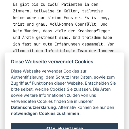
Es gibt bis zu zwölf Patienten in den
Zimmern, teilweise im Keller, teilweise
keine oder nur kleine Fenster. Es ist eng,
trist und grau. Vollkommen überfüllt, und
kein Wunder, dass viele der Krankenpfleger
und Ärzte gestresst sind. Und trotzdem habe
ich fast nur gute Erfahrungen gesammelt. Vor
allem mit dem Infektiologie Team der Inneren
Medizin. Ein Fachbereich, von dem ich nie
Diese Webseite verwendet Cookies
dachte, dass er mich interessieren wird, zu
dem ich jetzt immer gehe, wenn ich mal eine
Diese Webseite verwendet Cookies zur
Authentifizierung, dem Schutz Ihrer Daten, sowie zum
freie Minute habe. Einfach, weil die Ärzte
Zugriff auf Funktionen dieser Website. Entscheiden Sie
und das Team der Hammer sind. Durch den
bitte selbst, welche Cookies Sie zulassen. Die Arten
Oberarzt Dr. Mella wurde nicht nur mein
sowie weitere Informationen zu den von uns
Interesse an dem Fach geweckt, sondern zum
verwendeten Cookies finden Sie in unserer
ersten Mal kam in mir das Gefühl auf, dass
Datenschutzerklärung
. Alternativ können Sie nur den
ich mich in einem Krankenhaus sehen kann.
notwendigen Cookies zustimmen
.
Mit dem richtigen Team, selbst wenn das
Umfeld suboptimal ist, kann die Arbeit zwar
Alle akzeptieren