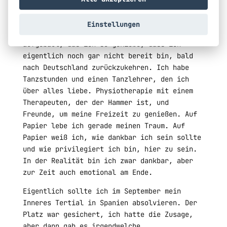
anspruchsvoll, aber auch erfüllend sein.
Neben meinem Alltag im Krankenhaus habe ich
Einstellungen
mir auch endlich ein Umfeld und Leben
aufgebaut, das ich so genieße, dass ich
eigentlich noch gar nicht bereit bin, bald
nach Deutschland zurückzukehren. Ich habe
Tanzstunden und einen Tanzlehrer, den ich
über alles liebe. Physiotherapie mit einem
Therapeuten, der der Hammer ist, und
Freunde, um meine Freizeit zu genießen. Auf
Papier lebe ich gerade meinen Traum. Auf
Papier weiß ich, wie dankbar ich sein sollte
und wie privilegiert ich bin, hier zu sein.
In der Realität bin ich zwar dankbar, aber
zur Zeit auch emotional am Ende.
Eigentlich sollte ich im September mein
Inneres Tertial in Spanien absolvieren. Der
Platz war gesichert, ich hatte die Zusage,
aber dann gab es irgendwelche