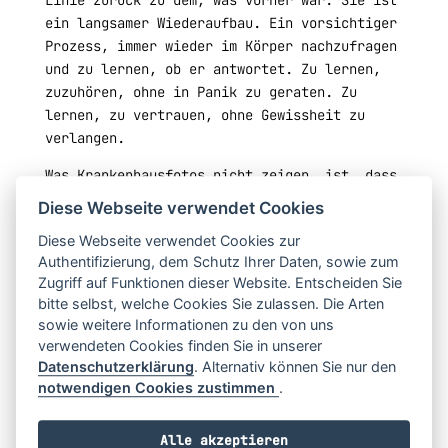
Linie zurück zu dem, was vorher war. Sie ist
ein langsamer Wiederaufbau. Ein vorsichtiger
Prozess, immer wieder im Körper nachzufragen
und zu lernen, ob er antwortet. Zu lernen,
zuzuhören, ohne in Panik zu geraten. Zu
lernen, zu vertrauen, ohne Gewissheit zu
verlangen.
Was Krankenhausfotos nicht zeigen, ist, dass
Heilung nicht ästhetisch ist. Sie ist
Diese Webseite verwendet Cookies
chaotisch. Langsam. Persönlich. Sie ist
Diese Webseite verwendet Cookies zur
Angst, vermischt mit Geduld, Fortschritt
Authentifizierung, dem Schutz Ihrer Daten, sowie zum
gefolgt von Rückschritten, Vertrauen, das in
Zugriff auf Funktionen dieser Website. Entscheiden Sie
Fragmenten neu entsteht.
bitte selbst, welche Cookies Sie zulassen. Die Arten
sowie weitere Informationen zu den von uns
Aber mit der Zeit verschiebt sich etwas.
verwendeten Cookies finden Sie in unserer
Nicht auf einmal. Stück für Stück. Man
Datenschutzerklärung
. Alternativ können Sie nur den
lernt, dass der eigene Körper nicht der
notwendigen Cookies zustimmen
.
Feind ist – selbst dann, wenn er einen im
Stich lässt. Man lernt, weiterzugehen, ohne
Alle akzeptieren
das zu übergehen, was wehgetan hat. Und