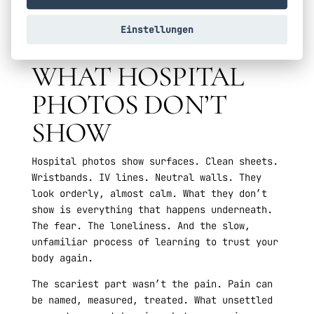
irgendwann beginnt man, ihm wieder zu
vertrauen. Nicht, weil er perfekt ist.
Einstellungen
Sondern weil er immer noch der eigene ist.
WHAT HOSPITAL
PHOTOS DON’T
SHOW
Hospital photos show surfaces. Clean sheets.
Wristbands. IV lines. Neutral walls. They
look orderly, almost calm. What they don’t
show is everything that happens underneath.
The fear. The loneliness. And the slow,
unfamiliar process of learning to trust your
body again.
The scariest part wasn’t the pain. Pain can
be named, measured, treated. What unsettled