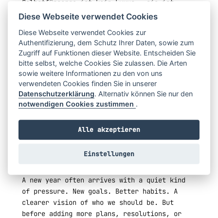
Selbstfürsorge ist kein Luxus – sie ist
Grundlage.
Diese Webseite verwendet Cookies
Ein neues Jahr braucht kein neues Ich. Es
Diese Webseite verwendet Cookies zur
Authentifizierung, dem Schutz Ihrer Daten, sowie zum
lädt zu einem ehrlicheren ein.
Zugriff auf Funktionen dieser Website. Entscheiden Sie
Du musst diese Fragen nicht sofort
bitte selbst, welche Cookies Sie zulassen. Die Arten
beantworten. Lass sie wirken. Komm zu ihnen
sowie weitere Informationen zu den von uns
zurück. Erlaube ihnen, sich zu verändern.
verwendeten Cookies finden Sie in unserer
Manchmal beginnt alles mit einer einfachen
Datenschutzerklärung
. Alternativ können Sie nur den
Entscheidung: zuzuhören.
notwendigen Cookies zustimmen
.
5 THINGS TO ASK
Alle akzeptieren
YOURSELF AS THE
NEW YEAR BEGINS
Einstellungen
A new year often arrives with a quiet kind
of pressure. New goals. Better habits. A
clearer vision of who we should be. But
before adding more plans, resolutions, or